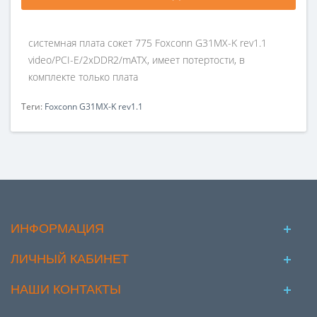
системная плата сокет 775 Foxconn G31MX-K rev1.1
video/PCI-E/2xDDR2/mATX, имеет потертости, в
комплекте только плата
Теги:
Foxconn G31MX-K rev1.1
ИНФОРМАЦИЯ
ЛИЧНЫЙ КАБИНЕТ
НАШИ КОНТАКТЫ