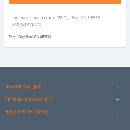
системная плата сокет 478 GigaByte GA-8IE533
AGP/3xDDR/ATX
Теги:
GigaByte GA-8IE533
ИНФОРМАЦИЯ
ЛИЧНЫЙ КАБИНЕТ
НАШИ КОНТАКТЫ