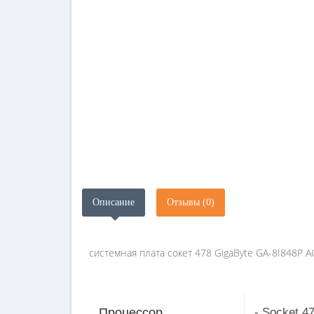
Описание
Отзывы (0)
системная плата сокет 478 GigaByte GA-8I848P 
- Socket 47
Процессор