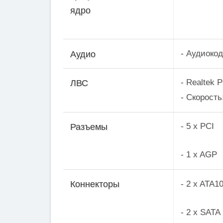
ядро
- Аудиоко
Аудио
- Realtek 
ЛВС
- Скорость
- 5 x PCI
Разъемы
- 1 x AGP
- 2 x ATA1
Коннекторы
- 2 x SATA