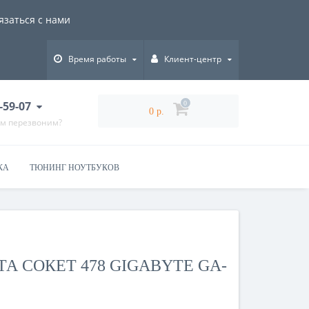
язаться с нами
Время работы
Клиент-центр
-59-07
0
0 р.
ам перезвоним?
КА
ТЮНИНГ НОУТБУКОВ
А СОКЕТ 478 GIGABYTE GA-