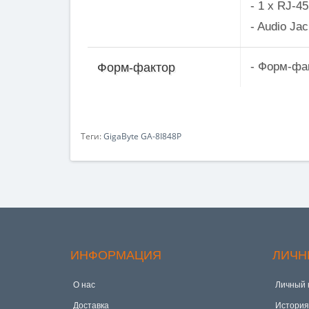
- 1 x RJ-4
- Audio J
- Форм-фа
Форм-фактор
Теги:
GigaByte GA-8I848P
ИНФОРМАЦИЯ
ЛИЧН
О нас
Личный 
Доставка
История