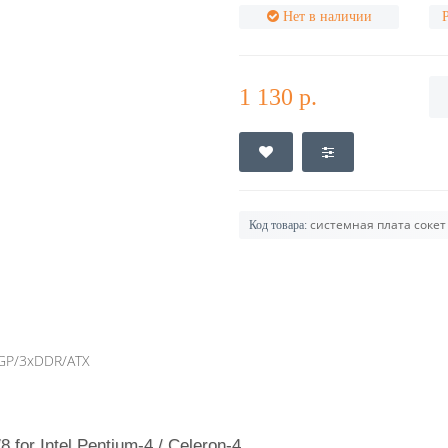
Нет в наличии
1 130 р.
системная плата сокет 
Код товара:
AGP/3xDDR/ATX
8 for Intel Pentium-4 / Celeron-4