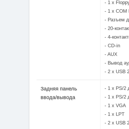
- 1 x Flopp
- 1 x COM 
- Разъем 
- 20-конт
- 4-контак
- CD-in
- AUX
- Вывод а
- 2 x USB 
- 1 x PS/2
Задняя панель
- 1 x PS/2
ввода/вывода
- 1 x VGA 
- 1 x LPT
- 2 x USB 