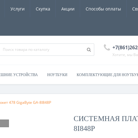
Услуги
Скупка
Акции
Способы оплаты
Св
+7(861)262
Хотите, мы В
ЕШНИЕ УСТРОЙСТВА
НОУТБУКИ
КОМПЛЕКТУЮЩИЕ ДЛЯ НОУТБУ
окет 478 GigaByte GA-8I848P
СИСТЕМНАЯ ПЛАТ
8I848P