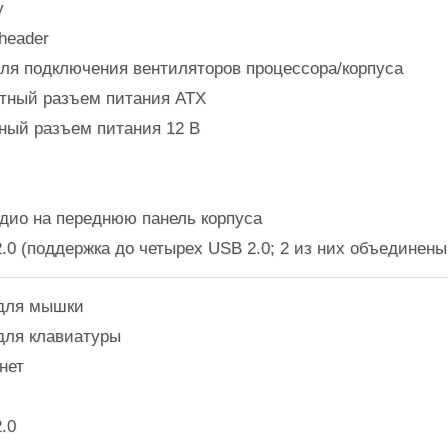
y
header
для подключения вентиляторов процессора/корпуса
актный разъем питания ATX
тный разъем питания 12 В
удио на переднюю панель корпуса
2.0 (поддержка до четырех USB 2.0; 2 из них объединен
 для мышки
 для клавиатуры
нет
2.0