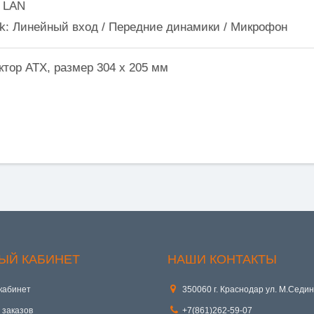
5 LAN
ack: Линейный вход / Передние динамики / Микрофон
ктор ATX, размер 304 x 205 мм
ЫЙ КАБИНЕТ
НАШИ КОНТАКТЫ
кабинет
350060 г. Краснодар ул. М.Седин
 заказов
+7(861)262-59-07