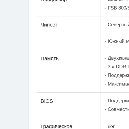
- FSB 800
- Северный
Чипсет
- Южный м
- Двухкан
Память
- 3 x DDR
- Поддерж
- Максима
- Поддержк
BIOS
- Совмест
нет
Графическое
-