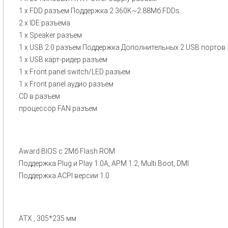
1 x FDD разъем Поддержка 2 360K~2.88Мб FDDs
2 x IDE разъема
1 x Speaker разъем
1 x USB 2.0 разъем Поддержка Дополнительных 2 USB портов
1 x USB карт-ридер разъем
1 x Front panel switch/LED разъем
1 x Front panel аудио разъем
CD в разъем
процессор FAN разъем
Award BIOS с 2Мб Flash ROM
Поддержка Plug и Play 1.0A, APM 1.2, Multi Boot, DMI
Поддержка ACPI версии 1.0
ATX , 305*235 мм