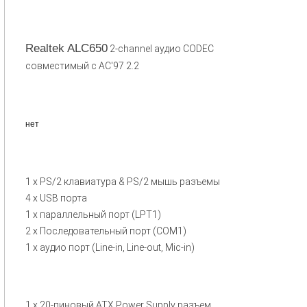
Realtek ALC650
2-channel аудио CODEC
совместимый с AC'97 2.2
нет
1 x PS/2 клавиатура & PS/2 мышь разъемы
4 x USB порта
1 x параллельный порт (LPT1)
2 x Последовательный порт (COM1)
1 x аудио порт (Line-in, Line-out, Mic-in)
1 x 20-пиновый ATX Power Supply разъем