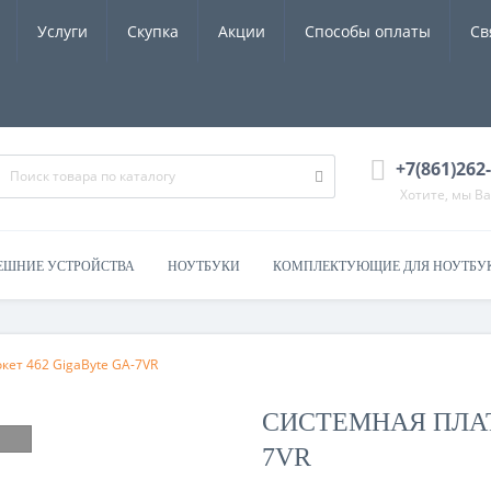
Услуги
Скупка
Акции
Способы оплаты
Св
+7(861)262
Хотите, мы В
ЕШНИЕ УСТРОЙСТВА
НОУТБУКИ
КОМПЛЕКТУЮЩИЕ ДЛЯ НОУТБУ
окет 462 GigaByte GA-7VR
СИСТЕМНАЯ ПЛАТ
7VR