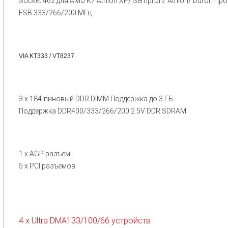
Socket 462 для AMD K7 Athlon XP/ Sempron/ Athlon/ Duron Пр
FSB 333/266/200 МГц
VIA KT333 / VT8237
3 x 184-пиновый DDR DIMM Поддержка до 3 ГБ
Поддержка DDR400/333/266/200 2.5V DDR SDRAM
1 x AGP разъем
5 x PCI разъемов
4 x Ultra DMA133/100/66 устройств