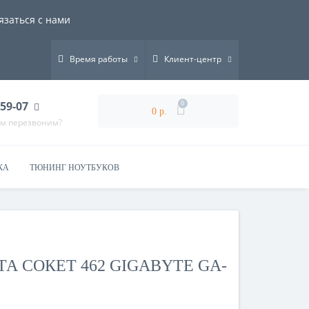
язаться с нами
Время работы
Клиент-центр
-59-07
0
0 р.
ам перезвоним?
КА
ТЮНИНГ НОУТБУКОВ
А СОКЕТ 462 GIGABYTE GA-