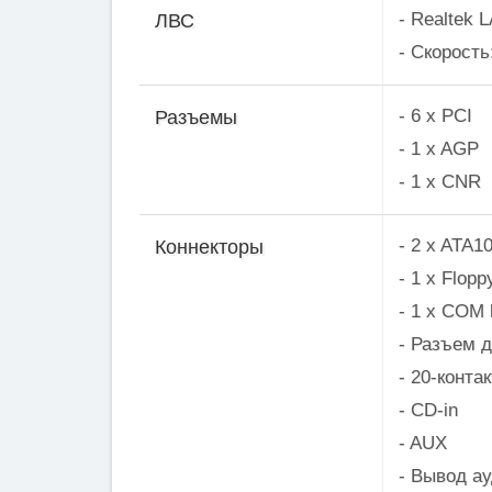
- Realtek 
ЛВС
- Скорость
- 6 x PCI
Разъемы
- 1 x AGP
- 1 x СNR
- 2 x ATA1
Коннекторы
- 1 x Flopp
- 1 x COM 
- Разъем 
- 20-конт
- CD-in
- AUX
- Вывод а