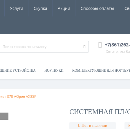
Услуги
Скупка
Акции
Способы оплаты
Св
+7(861)262
Хотите, мы В
ЕШНИЕ УСТРОЙСТВА
НОУТБУКИ
КОМПЛЕКТУЮЩИЕ ДЛЯ НОУТБУ
окет 370 AOpen AX3SP
СИСТЕМНАЯ ПЛАТ
Нет в наличии