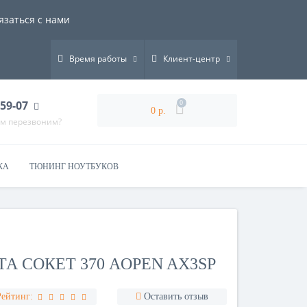
язаться с нами
Время работы
Клиент-центр
-59-07
0
0 р.
ам перезвоним?
КА
ТЮНИНГ НОУТБУКОВ
А СОКЕТ 370 AOPEN AX3SP
Рейтинг:
Оставить отзыв