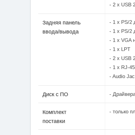
- 2 x USB 
- 1 x PS/2
Задняя панель
- 1 x PS/2
ввода/вывода
- 1 x VGA 
- 1 x LPT
- 2 x USB 
- 1 x RJ-4
- Audio J
- Драйвера
Диск с ПО
- только п
Комплект
поставки