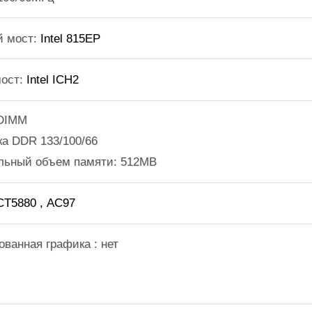
Intel 815EP
й мост:
Intel ICH2
ост:
 DIMM
жка DDR
133/100/66
льный объем памяти: 512MB
 CT5880
, АС97
ованная графика : нет