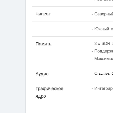
Чипсет
- Северны
- Южный м
- 3 x SDR
Память
- Поддер
- Максима
Creative
Аудио
-
- Интегрир
Графическое
ядро