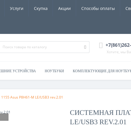
Услуги
Скупка
Акции
Способы оплаты
Св
+7(861)262
Хотите, мы В
ЕШНИЕ УСТРОЙСТВА
НОУТБУКИ
КОМПЛЕКТУЮЩИЕ ДЛЯ НОУТБУ
 1155 Asus P8H61-M LE/USB3 rev.2.01
СИСТЕМНАЯ ПЛАТА
LE/USB3 REV.2.01