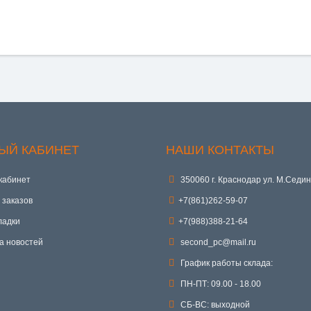
ЫЙ КАБИНЕТ
НАШИ КОНТАКТЫ
кабинет
350060 г. Краснодар ул. М.Седин
 заказов
+7(861)262-59-07
ладки
+7(988)388-21-64
а новостей
second_pc@mail.ru
График работы склада:
ПН-ПТ: 09.00 - 18.00
СБ-ВС: выходной