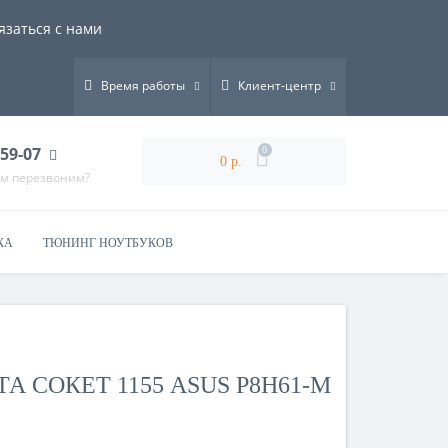
язаться с нами
Время работы
Клиент-центр
-59-07
0
0 р.
ам перезвоним?
КА
ТЮНИНГ НОУТБУКОВ
 СОКЕТ 1155 ASUS P8H61-M