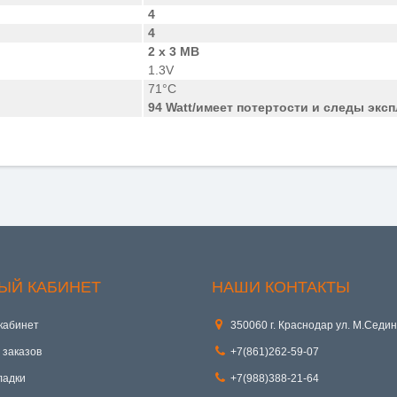
4
4
2 x 3 MB
1.3V
71°C
94 Watt
/имеет потертости и следы эксп
ЫЙ КАБИНЕТ
НАШИ КОНТАКТЫ
кабинет
350060 г. Краснодар ул. М.Седин
 заказов
+7(861)262-59-07
ладки
+7(988)388-21-64