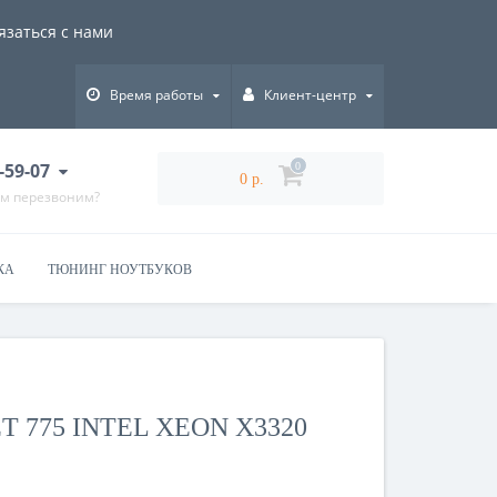
язаться с нами
Время работы
Клиент-центр
-59-07
0
0 р.
ам перезвоним?
КА
ТЮНИНГ НОУТБУКОВ
 775 INTEL XEON X3320