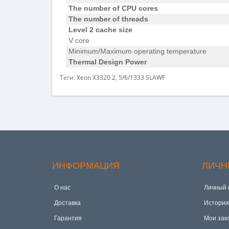
The number of CPU cores
The number of threads
Level 2 cache size
V core
Minimum/Maximum operating temperature
Thermal Design Power
Теги:
Xeon X3320 2
,
5/6/1333 SLAWF
ИНФОРМАЦИЯ
ЛИЧН
О нас
Личный 
Доставка
История
Гарантия
Мои зак