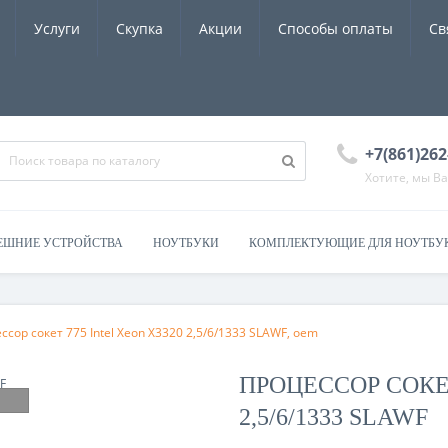
Услуги
Скупка
Акции
Способы оплаты
Св
+7(861)262
Хотите, мы В
ЕШНИЕ УСТРОЙСТВА
НОУТБУКИ
КОМПЛЕКТУЮЩИЕ ДЛЯ НОУТБУ
ссор сокет 775 Intel Xeon X3320 2,5/6/1333 SLAWF, oem
ПРОЦЕССОР СОКЕТ
2,5/6/1333 SLAWF