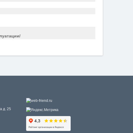
луатации/
а д. 25