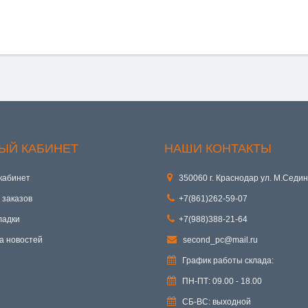
ЫЙ КАБИНЕТ
НАШИ КОНТАКТЫ
кабинет
350060 г. Краснодар ул. М.Седин
 заказов
+7(861)262-59-07
ладки
+7(988)388-21-64
а новостей
second_pc@mail.ru
График работы склада:
ПН-ПТ: 09.00 - 18.00
СБ-ВС: выходной