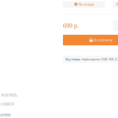
На складе
690 р.
В корзину
переходник USB- IDE 2,5
Код товара:
M VUS7055,
у USB2.0
US7055