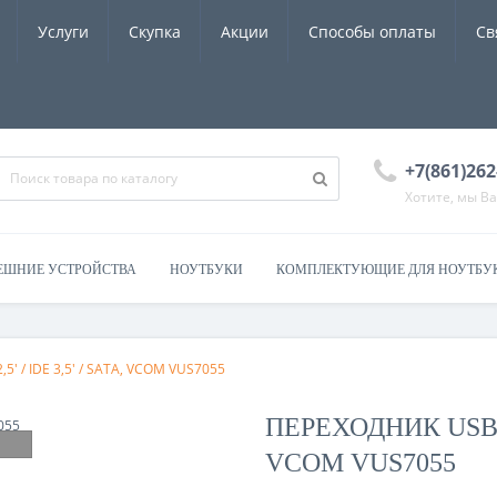
Услуги
Скупка
Акции
Способы оплаты
Св
+7(861)262
Хотите, мы В
ЕШНИЕ УСТРОЙСТВА
НОУТБУКИ
КОМПЛЕКТУЮЩИЕ ДЛЯ НОУТБУ
,5' / IDE 3,5' / SATA, VCOM VUS7055
ПЕРЕХОДНИК USB- ID
VCOM VUS7055