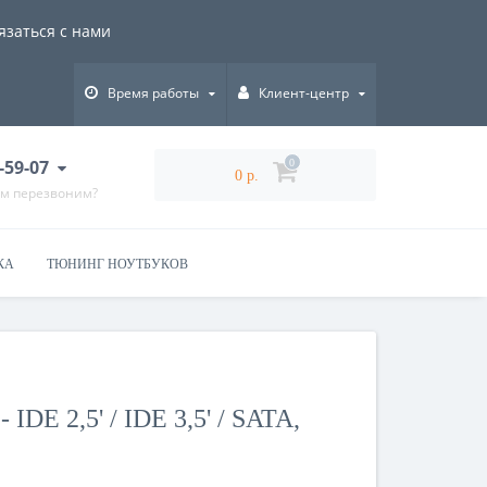
язаться с нами
Время работы
Клиент-центр
-59-07
0
0 р.
ам перезвоним?
КА
ТЮНИНГ НОУТБУКОВ
E 2,5' / IDE 3,5' / SATA,