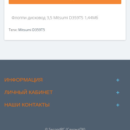
Флоппи-дисковод 3,5 Mitsumi D359T5 1,44Мб
Теги:
Mitsumi D359T5
ИНФОРМАЦИЯ
ЛИЧНЫЙ КАБИНЕТ
НАШИ КОНТАКТЫ
© SecondPC (СекондПК)