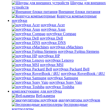
Шнуры для внешних
устройств
Внешние блоки питания
Корпуса компьютерные
ноутбуки
ноутбуки Acer
ноутбуки Asus
ноутбуки Compaq
ноутбуки Dell
ноутбуки DNS
ноутбуки eMachines
ноутбуки Fujitsu-Siemens
ноутбуки HP
ноутбуки Lenovo
ноутбуки MSI
ноутбуки Packard Bell
ноутбуки RoverBook / iRU
ноутбуки Samsung
ноутбуки Sony Vaio
ноутбуки Toshiba
комплектующие для ноутбука
Веб-камера
аккумуляторы ноутбуков
беспроводные
контроллеры