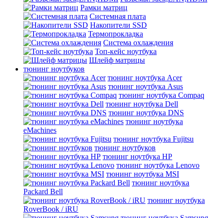
Рамки матриц
Системная плата
Накопители SSD
Термопрокладка
Система охлаждения
Топ-кейс ноутбука
Шлейф матрицы
тюнинг ноутбуков
тюнинг ноутбука Acer
тюнинг ноутбука Asus
тюнинг ноутбука Compaq
тюнинг ноутбука Dell
тюнинг ноутбука DNS
тюнинг ноутбука
eMachines
тюнинг ноутбука Fujitsu
тюнинг ноутбуков
тюнинг ноутбука HP
тюнинг ноутбука Lenovo
тюнинг ноутбука MSI
тюнинг ноутбука
Packard Bell
тюнинг ноутбука
RoverBook / iRU
тюнинг ноутбука Samsung