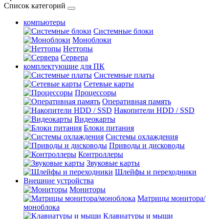
Список категорий
компьютеры
Системные блоки
Моноблоки
Неттопы
Сервера
комплектующие для ПК
Cистемные платы
Сетевые карты
Процесcоры
Оперативная память
Накопители HDD / SSD
Видеокарты
Блоки питания
Системы охлаждения
Приводы и дисководы
Контроллеры
Звуковые карты
Шлейфы и переходники
Внешние устройства
Мониторы
Матрицы монитора/
моноблока
Клавиатуры и мыши