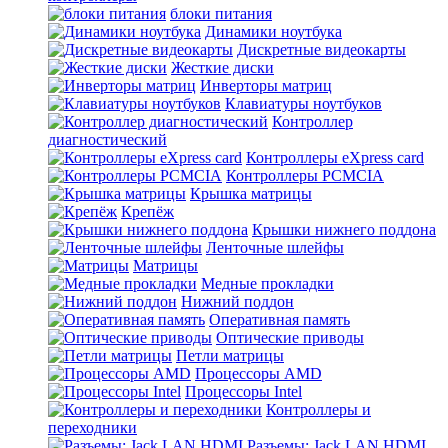
блоки питания
Динамики ноутбука
Дискретные видеокарты
Жесткие диски
Инверторы матриц
Клавиатуры ноутбуков
Контроллер
диагностический
Контроллеры eXpress card
Контроллеры PCMCIA
Крышка матрицы
Крепёж
Крышки нижнего поддона
Ленточные шлейфы
Матрицы
Медные прокладки
Нижний поддон
Оперативная память
Оптические приводы
Петли матрицы
Процессоры AMD
Процессоры Intel
Контроллеры и
переходники
Разъемы: Jack,LAN,HDMI