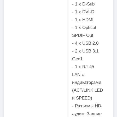
- 1 x D-Sub
- 1 x DVI-D
- 1 x HDMI
- 1 x Optical
SPDIF Out
- 4 x USB 2.0
- 2 x USB 3.1
Gen1
- 1 x RJ-45
LAN с
индикаторами
(ACT/LINK LED
и SPEED)
- Разъемы HD-
аудио: Задние