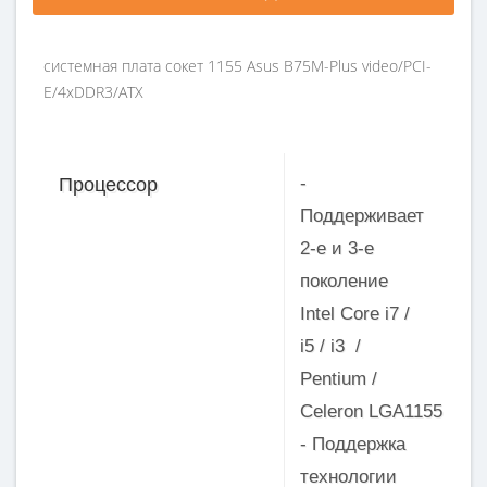
системная плата сокет 1155 Asus B75M-Plus video/PCI-
E/4xDDR3/ATX
-
Процессор
Поддерживает
2-е и 3-е
поколение
Intel Core i7 /
i5 / i3 /
Pentium /
Celeron LGA1155
- Поддержка
технологии