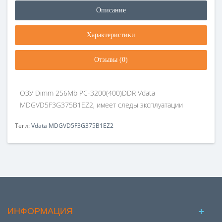
Описание
Характеристики
Отзывы (0)
ОЗУ Dimm 256Mb PC-3200(400)DDR Vdata
MDGVD5F3G375B1EZ2, имеет следы эксплуатации
Теги:
Vdata MDGVD5F3G375B1EZ2
ИНФОРМАЦИЯ