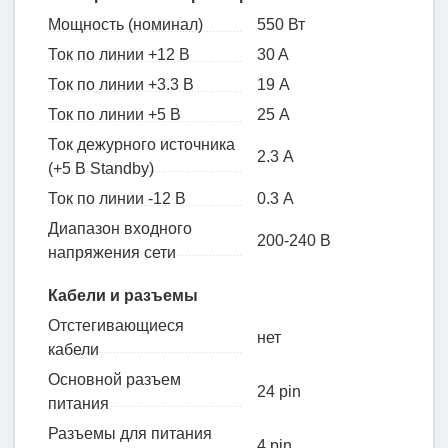
Мощность (номинал)
550 Вт
Ток по линии +12 В
30 A
Ток по линии +3.3 В
19 А
Ток по линии +5 В
25 А
Ток дежурного источника
2.3 А
(+5 В Standby)
Ток по линии -12 В
0.3 А
Диапазон входного
200-240 В
напряжения сети
Кабели и разъемы
Отстегивающиеся
нет
кабели
Основной разъем
24 pin
питания
Разъемы для питания
4 pin