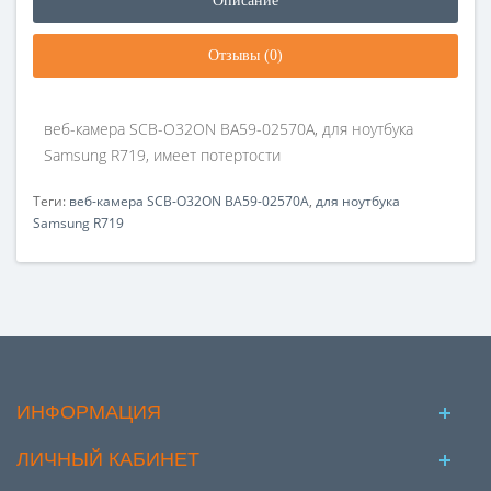
Описание
Отзывы (0)
веб-камера SCB-O32ON BA59-02570A, для ноутбука
Samsung R719, имеет потертости
Теги:
веб-камера SCB-O32ON BA59-02570A
,
для ноутбука
Samsung R719
ИНФОРМАЦИЯ
ЛИЧНЫЙ КАБИНЕТ