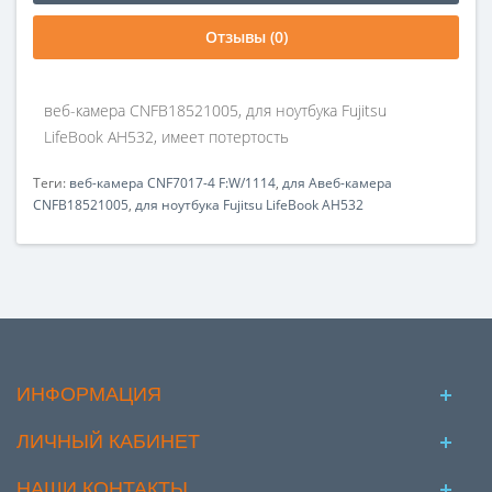
Отзывы (0)
веб-камера CNFB18521005, для ноутбука Fujitsu
LifeBook AH532, имеет потертость
Теги:
веб-камера CNF7017-4 F:W/1114
,
для Aвеб-камера
CNFB18521005
,
для ноутбука Fujitsu LifeBook AH532
ИНФОРМАЦИЯ
ЛИЧНЫЙ КАБИНЕТ
НАШИ КОНТАКТЫ