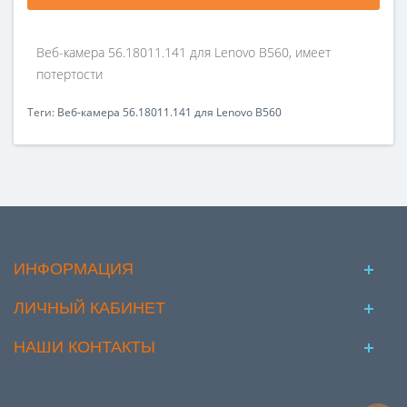
Веб-камера 56.18011.141 для Lenovo B560, имеет
потертости
Теги:
Веб-камера 56.18011.141 для Lenovo B560
ИНФОРМАЦИЯ
ЛИЧНЫЙ КАБИНЕТ
НАШИ КОНТАКТЫ