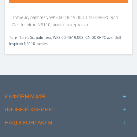
Топкейс, palmrest, WKS:60.4IE19.003, CN-0DRHPC для
Dell Inspiron N5110, имеет потертости
Теги:
Топкейс
,
palmrest
,
WKS:60.4IE19.003
,
CN-0DRHPC для Dell
Inspiron N5110 -series
ИНФОРМАЦИЯ
ЛИЧНЫЙ КАБИНЕТ
НАШИ КОНТАКТЫ