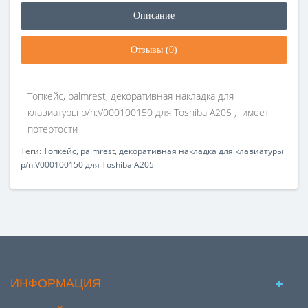
Описание
Отзывы (0)
Топкейс, palmrest, декоративная накладка для
клавиатуры p/n:V000100150 для Toshiba A205 , имеет
потертости
Теги:
Топкейс
,
palmrest
,
декоративная накладка для клавиатуры
p/n:V000100150 для Toshiba A205
ИНФОРМАЦИЯ