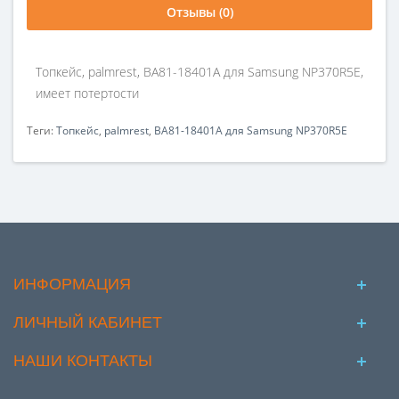
Отзывы (0)
Топкейс, palmrest, BA81-18401A для Samsung NP370R5E,
имеет потертости
Теги:
Топкейс
,
palmrest
,
BA81-18401A для Samsung NP370R5E
ИНФОРМАЦИЯ
ЛИЧНЫЙ КАБИНЕТ
НАШИ КОНТАКТЫ