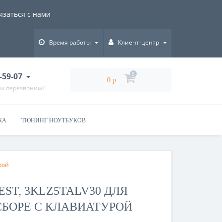
язаться с нами
Время работы
Клиент-центр
-59-07
0
0 р.
ам перезвоним?
КА
ТЮНИНГ НОУТБУКОВ
рой
ST, 3KLZ5TALV30 ДЛЯ
 СБОРЕ С КЛАВИАТУРОЙ