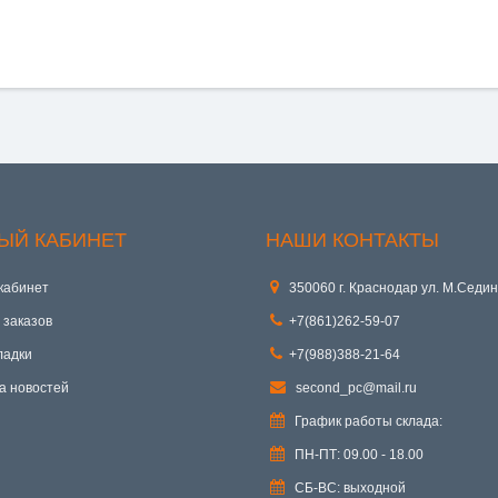
ЫЙ КАБИНЕТ
НАШИ КОНТАКТЫ
кабинет
350060 г. Краснодар ул. М.Седин
 заказов
+7(861)262-59-07
ладки
+7(988)388-21-64
а новостей
second_pc@mail.ru
График работы склада:
ПН-ПТ: 09.00 - 18.00
СБ-ВС: выходной