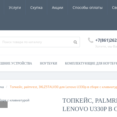
Услуги
Скупка
Акции
Способы оплаты
Св
+7(861)262
Хотите, мы В
ЕШНИЕ УСТРОЙСТВА
НОУТБУКИ
КОМПЛЕКТУЮЩИЕ ДЛЯ НОУТБУ
ука
Топкейс, palmrest, 3KLZ5TALV30 для Lenovo U330p в сборе с клавиату
ТОПКЕЙС, PALMRE
LENOVO U330P В