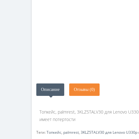
Описание
Отзывы (0)
Топкейс, palmrest, 3KLZ5TALV30 для Lenovo U33
имеет потертости
Теги:
Топкейс
,
palmrest
,
3KLZ5TALV30 для Lenovo U330p 