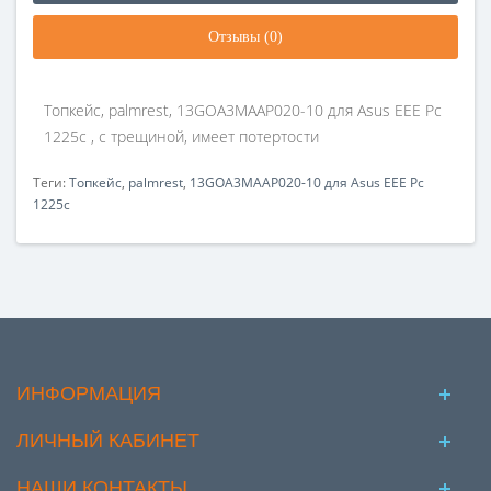
Отзывы (0)
Топкейс, palmrest, 13GOA3MAAP020-10 для Asus EEE Pc
1225c , с трещиной, имеет потертости
Теги:
Топкейс
,
palmrest
,
13GOA3MAAP020-10 для Asus EEE Pc
1225c
ИНФОРМАЦИЯ
ЛИЧНЫЙ КАБИНЕТ
НАШИ КОНТАКТЫ