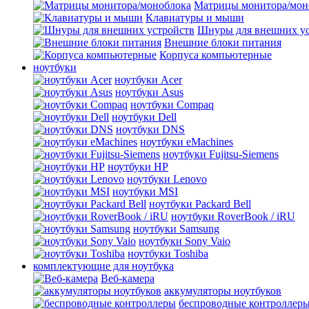
Матрицы монитора/мон
Клавиатуры и мыши
Шнуры для внешних ус
Внешние блоки питания
Корпуса компьютерные
ноутбуки
ноутбуки Acer
ноутбуки Asus
ноутбуки Compaq
ноутбуки Dell
ноутбуки DNS
ноутбуки eMachines
ноутбуки Fujitsu-Siemens
ноутбуки HP
ноутбуки Lenovo
ноутбуки MSI
ноутбуки Packard Bell
ноутбуки RoverBook / iRU
ноутбуки Samsung
ноутбуки Sony Vaio
ноутбуки Toshiba
комплектующие для ноутбука
Веб-камера
аккумуляторы ноутбуков
беспроводные контроллер