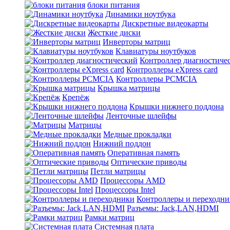
блоки питания
Динамики ноутбука
Дискретные видеокарты
Жесткие диски
Инверторы матриц
Клавиатуры ноутбуков
Контроллер диагностиче
Контроллеры eXpress card
Контроллеры PCMCIA
Крышка матрицы
Крепёж
Крышки нижнего поддона
Ленточные шлейфы
Матрицы
Медные прокладки
Нижний поддон
Оперативная память
Оптические приводы
Петли матрицы
Процессоры AMD
Процессоры Intel
Контроллеры и переходн
Разъемы: Jack,LAN,HDMI
Рамки матриц
Системная плата