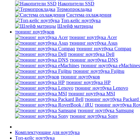
Накопители SSD
Термопрокладка
Система охлаждения
Топ-кейс ноутбука
Шлейф матрицы
тюнинг ноутбуков
тюнинг ноутбука Acer
тюнинг ноутбука Asus
тюнинг ноутбука Compaq
тюнинг ноутбука Dell
тюнинг ноутбука DNS
тюнинг ноутбука eMachines
тюнинг ноутбука Fujitsu
тюнинг ноутбуков
тюнинг ноутбука HP
тюнинг ноутбука Lenovo
тюнинг ноутбука MSI
тюнинг ноутбука Packard 
тюнинг ноутбука Rov
тюнинг ноутбука Samsung
тюнинг ноутбука Sony
Комплектующие для ноутбука
Топ-кейс ноутбука