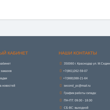
ЫЙ КАБИНЕТ
НАШИ КОНТАКТЫ
кабинет
350060 г. Краснодар ул. М.Седин
 заказов
+7(861)262-59-07
ладки
+7(988)388-21-64
а новостей
second_pc@mail.ru
График работы склада:
ПН-ПТ: 09.00 - 18.00
СБ-ВС: выходной