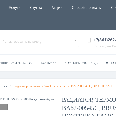
Услуги
Скупка
Акции
Способы оплаты
Св
+7(861)262
Хотите, мы В
ЕШНИЕ УСТРОЙСТВА
НОУТБУКИ
КОМПЛЕКТУЮЩИЕ ДЛЯ НОУТБУ
дения
радиатор, термотрубка + вентилятор BA62-00545C, BRUSHLESS KS
РАДИАТОР, ТЕРМ
BA62-00545C, BR