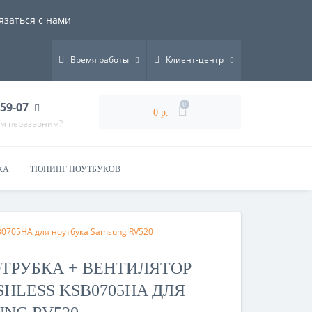
язаться с нами
Время работы
Клиент-центр
-59-07
0
0 р.
ам перезвоним?
КА
ТЮНИНГ НОУТБУКОВ
B0705HA для ноутбука Samsung RV520
ОТРУБКА + ВЕНТИЛЯТОР
USHLESS KSB0705HA ДЛЯ