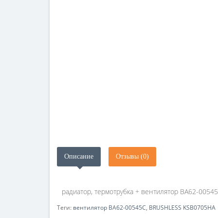
Описание
Отзывы (0)
радиатор, термотрубка + вентилятор BA62-005
Теги:
вентилятор BA62-00545C
,
BRUSHLESS KSB0705HA