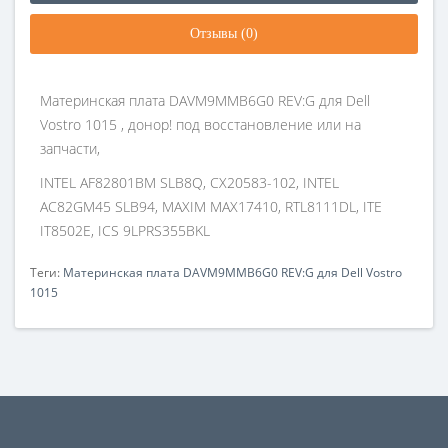
Отзывы (0)
Материнская плата DAVM9MMB6G0 REV:G для Dell
Vostro 1015 , донор! под восстановление или на
запчасти,
INTEL AF82801BM SLB8Q, CX20583-102, INTEL
AC82GM45 SLB94, MAXIM MAX17410, RTL8111DL, ITE
IT8502E, ICS 9LPRS355BKL
Теги:
Материнская плата DAVM9MMB6G0 REV:G для Dell Vostro
1015