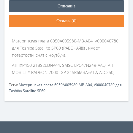
Описание
Отзывы (0)
Материнская плата 6050A005980-MB-A04, V000040780
для Toshiba Satellite SP60 (РАБОЧАЯ!!!) , имеет
потертости, снят с ноутбука,
ATI IXP450 218S2EBNA44, SMSC LPC47N249-AAQ, ATI
MOBILITY RADEON 7000 IGP 215R6MBAEA12, ALC250,
Теги:
Материнская плата 6050A005980-MB-A04
,
V000040780 для
Toshiba Satellite SP60