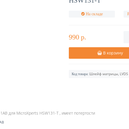
HSW131-T
На складе
990 р.
В корзину
Шлейф матрицы, LVDS
Код товара:
AB для MicroXperts HSW131-T , имеет потертости
1AB