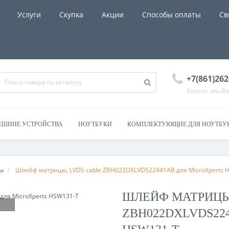
Услуги
Скупка
Акции
Способы оплаты
Св
+7(861)262
Хотите, мы В
ЕШНИЕ УСТРОЙСТВА
НОУТБУКИ
КОМПЛЕКТУЮЩИЕ ДЛЯ НОУТБУ
ы
Шлейф матрицы, LVDS cable ZBH022DXLVDS22441AB для MicroXperts 
ШЛЕЙФ МАТРИЦЫ,
ZBH022DXLVDS22