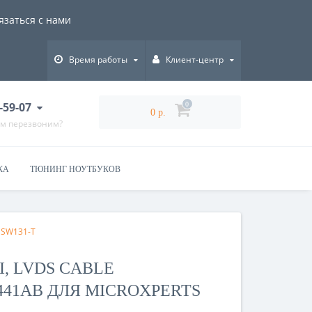
язаться с нами
Время работы
Клиент-центр
-59-07
0
0 р.
ам перезвоним?
КА
ТЮНИНГ НОУТБУКОВ
HSW131-T
 LVDS CABLE
441AB ДЛЯ MICROXPERTS