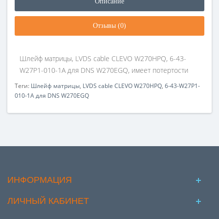
Описание
Отзывы (0)
Шлейф матрицы, LVDS cable CLEVO W270HPQ, 6-43-
W27P1-010-1A для DNS W270EGQ, имеет потертости
Теги:
Шлейф матрицы
,
LVDS cable CLEVO W270HPQ
,
6-43-W27P1-
010-1A для DNS W270EGQ
ИНФОРМАЦИЯ
ЛИЧНЫЙ КАБИНЕТ