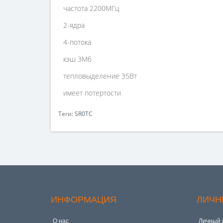
частота 2200МГц
2-ядра
4-потока
кэш 3Мб
тепловыделение 35Вт
имеет потертости
Теги:
SR0TС
ИНФОРМАЦИЯ
ЛИЧН
О нас
Личный 