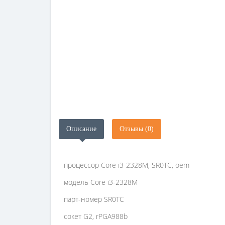
Описание
Отзывы (0)
процессор Core i3-2328M, SR0TС, oem
модель Core i3-2328M
парт-номер SR0TС
сокет G2, rPGA988b