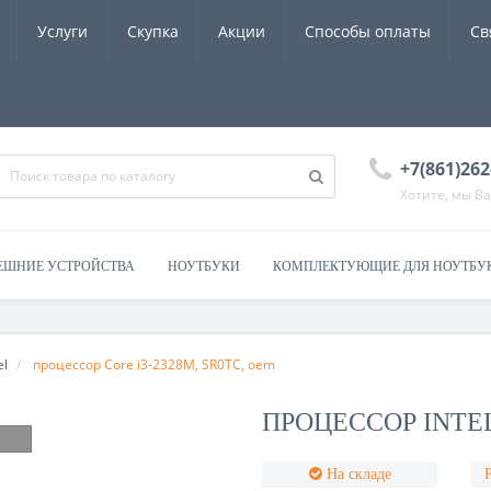
Услуги
Скупка
Акции
Способы оплаты
Св
+7(861)262
Хотите, мы В
ЕШНИЕ УСТРОЙСТВА
НОУТБУКИ
КОМПЛЕКТУЮЩИЕ ДЛЯ НОУТБУ
el
процессор Core i3-2328M, SR0TС, oem
ПРОЦЕССОР INTEL
На складе