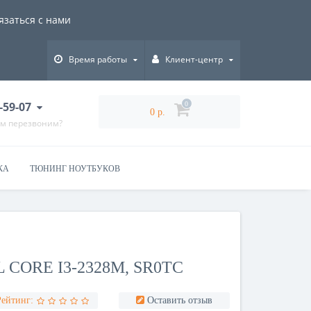
язаться с нами
Время работы
Клиент-центр
-59-07
0
0 р.
ам перезвоним?
КА
ТЮНИНГ НОУТБУКОВ
 CORE I3-2328M, SR0TС
Рейтинг:
Оставить отзыв