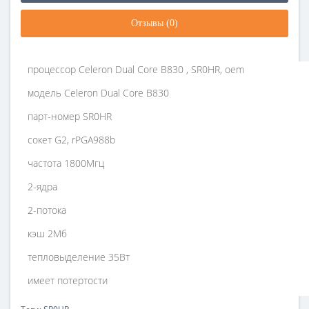
Отзывы (0)
процессор Celeron Dual Core B830 , SR0HR, oem
модель Celeron Dual Core B830
парт-номер SR0HR
сокет G2, rPGA988b
частота 1800Мгц
2-ядра
2-потока
кэш 2Мб
тепловыделение 35Вт
имеет потертости