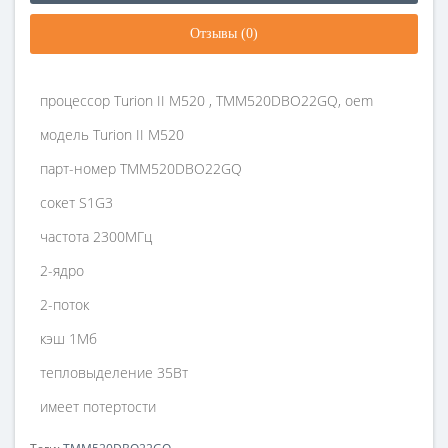
Отзывы (0)
процессор Turion II M520 , TMM520DBO22GQ, oem
модель Turion II M520
парт-номер TMM520DBO22GQ
сокет S1G3
частота 2300МГц
2-ядро
2-поток
кэш 1Мб
тепловыделение 35Вт
имеет потертости