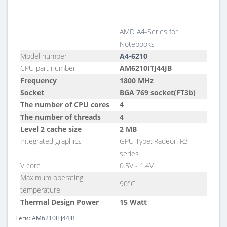
AMD A4-Series for
Notebooks
Model number
A4-6210
CPU part number
AM6210ITJ44JB
Frequency
1800 MHz
Socket
BGA 769 socket(FT3b)
The number of CPU cores
4
The number of threads
4
Level 2 cache size
2 MB
Integrated graphics
GPU Type: Radeon R3
series
V core
0.5V - 1.4V
Maximum operating
90°C
temperature
Thermal Design Power
15 Watt
Теги:
AM6210ITJ44JB