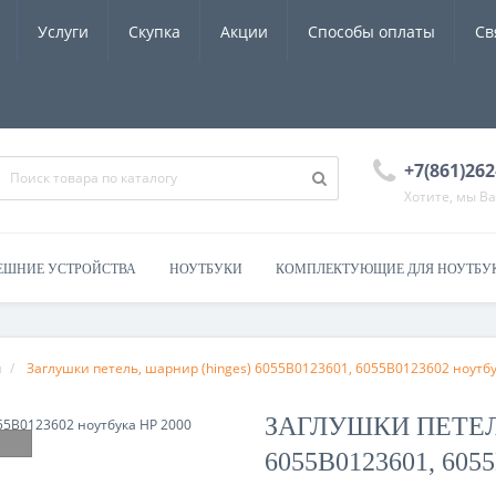
Услуги
Скупка
Акции
Способы оплаты
Св
+7(861)262
Хотите, мы В
ЕШНИЕ УСТРОЙСТВА
НОУТБУКИ
КОМПЛЕКТУЮЩИЕ ДЛЯ НОУТБУ
ы
Заглушки петель, шарнир (hinges) 6055B0123601, 6055B0123602 ноутбу
ЗАГЛУШКИ ПЕТЕЛ
6055B0123601, 60