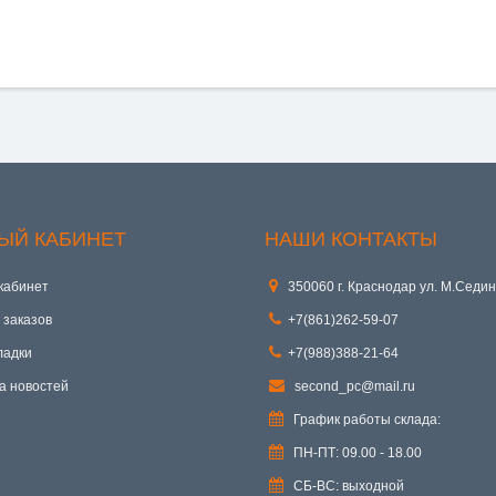
ЫЙ КАБИНЕТ
НАШИ КОНТАКТЫ
кабинет
350060 г. Краснодар ул. М.Седин
 заказов
+7(861)262-59-07
ладки
+7(988)388-21-64
а новостей
second_pc@mail.ru
График работы склада:
ПН-ПТ: 09.00 - 18.00
СБ-ВС: выходной