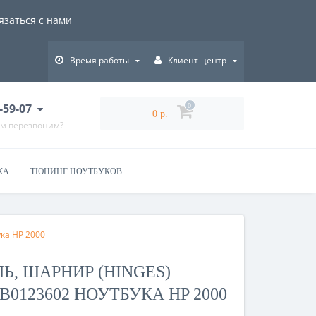
язаться с нами
Время работы
Клиент-центр
-59-07
0
0 р.
ам перезвоним?
КА
ТЮНИНГ НОУТБУКОВ
ка HP 2000
Ь, ШАРНИР (HINGES)
55B0123602 НОУТБУКА HP 2000