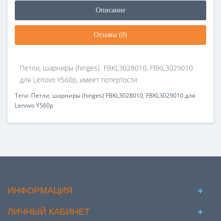
Описание
Отзывы (0)
Петли, шарниры (hinges) FBKL3028010, FBKL3029010
для Lenovo Y560p, имеет потертости
Теги:
Петли
,
шарниры (hinges) FBKL3028010
,
FBKL3029010 для
Lenovo Y560p
ИНФОРМАЦИЯ
ЛИЧНЫЙ КАБИНЕТ