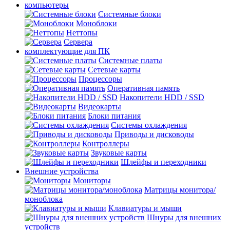
компьютеры
Системные блоки
Моноблоки
Неттопы
Сервера
комплектующие для ПК
Cистемные платы
Сетевые карты
Процесcоры
Оперативная память
Накопители HDD / SSD
Видеокарты
Блоки питания
Системы охлаждения
Приводы и дисководы
Контроллеры
Звуковые карты
Шлейфы и переходники
Внешние устройства
Мониторы
Матрицы монитора/
моноблока
Клавиатуры и мыши
Шнуры для внешних
устройств