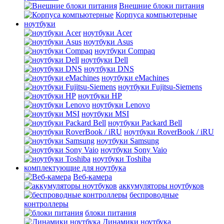
Внешние блоки питания
Корпуса компьютерные
ноутбуки
ноутбуки Acer
ноутбуки Asus
ноутбуки Compaq
ноутбуки Dell
ноутбуки DNS
ноутбуки eMachines
ноутбуки Fujitsu-Siemens
ноутбуки HP
ноутбуки Lenovo
ноутбуки MSI
ноутбуки Packard Bell
ноутбуки RoverBook / iRU
ноутбуки Samsung
ноутбуки Sony Vaio
ноутбуки Toshiba
комплектующие для ноутбука
Веб-камера
аккумуляторы ноутбуков
беспроводные
контроллеры
блоки питания
Динамики ноутбука