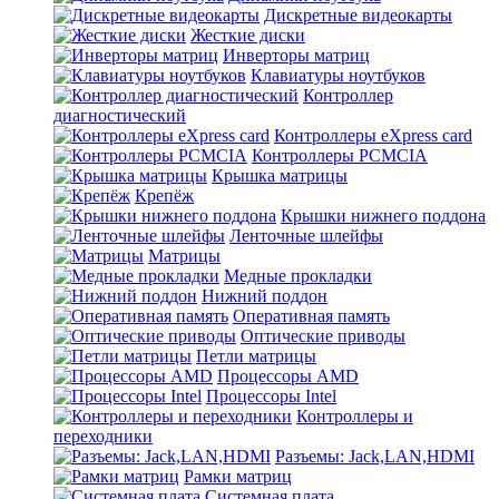
Дискретные видеокарты
Жесткие диски
Инверторы матриц
Клавиатуры ноутбуков
Контроллер
диагностический
Контроллеры eXpress card
Контроллеры PCMCIA
Крышка матрицы
Крепёж
Крышки нижнего поддона
Ленточные шлейфы
Матрицы
Медные прокладки
Нижний поддон
Оперативная память
Оптические приводы
Петли матрицы
Процессоры AMD
Процессоры Intel
Контроллеры и
переходники
Разъемы: Jack,LAN,HDMI
Рамки матриц
Системная плата