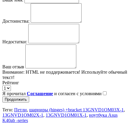
Достоинства:
Недостатки:
Ваш отзыв
Внимание:
HTML не поддерживается! Используйте обычный
текст!
Рейтинг
Я прочитал
Соглашение
и согласен с условиями
Продолжить
Теги:
Петли
,
шарниры (hinges) +bracket 13GNVD1OM03X-1
,
13GNVD1OM02X-1
,
13GNVD1OM01X-1
,
ноутбука Asus
K40ab -series