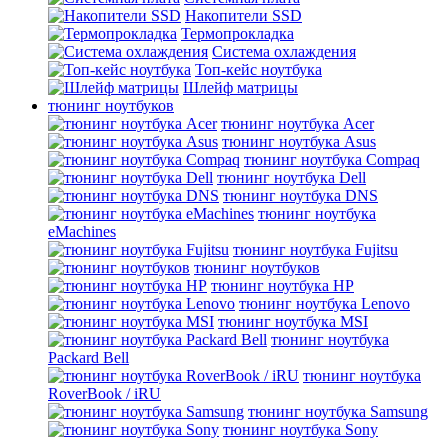
Накопители SSD
Термопрокладка
Система охлаждения
Топ-кейс ноутбука
Шлейф матрицы
тюнинг ноутбуков
тюнинг ноутбука Acer
тюнинг ноутбука Asus
тюнинг ноутбука Compaq
тюнинг ноутбука Dell
тюнинг ноутбука DNS
тюнинг ноутбука
eMachines
тюнинг ноутбука Fujitsu
тюнинг ноутбуков
тюнинг ноутбука HP
тюнинг ноутбука Lenovo
тюнинг ноутбука MSI
тюнинг ноутбука
Packard Bell
тюнинг ноутбука
RoverBook / iRU
тюнинг ноутбука Samsung
тюнинг ноутбука Sony