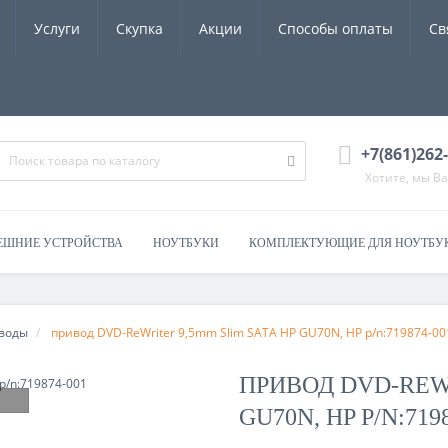
Услуги
Скупка
Акции
Способы оплаты
Св
+7(861)262
Хотите, мы В
ЕШНИЕ УСТРОЙСТВА
НОУТБУКИ
КОМПЛЕКТУЮЩИЕ ДЛЯ НОУТБУ
воды
привод DVD-ReWriter 9,5mm Slim SATA HP GU70N, HP p/n:719874-00
ПРИВОД DVD-REWR
GU70N, HP P/N:719