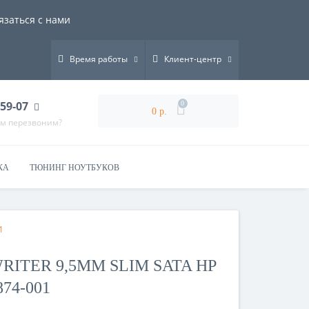
язаться с нами
Время работы
Клиент-центр
-59-07
0
0 р.
ам перезвоним?
КА
ТЮНИНГ НОУТБУКОВ
1
ITER 9,5MM SLIM SATA HP
874-001