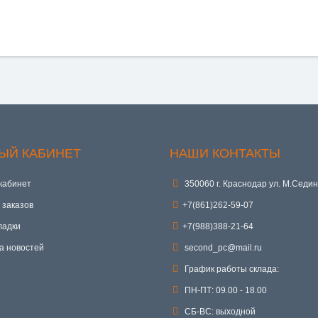
ЫЙ КАБИНЕТ
НАШИ КОНТАКТЫ
кабинет
350060 г. Краснодар ул. М.Седин
 заказов
+7(861)262-59-07
ладки
+7(988)388-21-64
а новостей
second_pc@mail.ru
График работы склада:
ПН-ПТ: 09.00 - 18.00
СБ-ВС: выходной