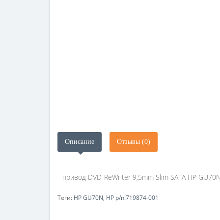
Описание
Отзывы (0)
привод DVD-ReWriter 9,5mm Slim SATA HP GU70N,
Теги:
HP GU70N
,
HP p/n:719874-001