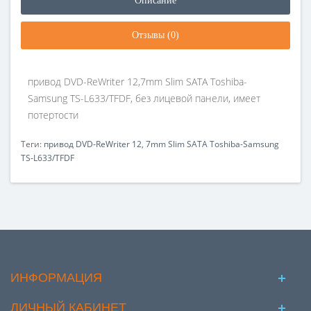
Описание
Отзывы (0)
привод DVD-ReWriter 12,7mm Slim SATA Toshiba-
Samsung TS-L633/TFDF, без лицевой панели, имеет
потертости
Теги:
привод DVD-ReWriter 12
,
7mm Slim SATA Toshiba-Samsung
TS-L633/TFDF
ИНФОРМАЦИЯ
ЛИЧНЫЙ КАБИНЕТ