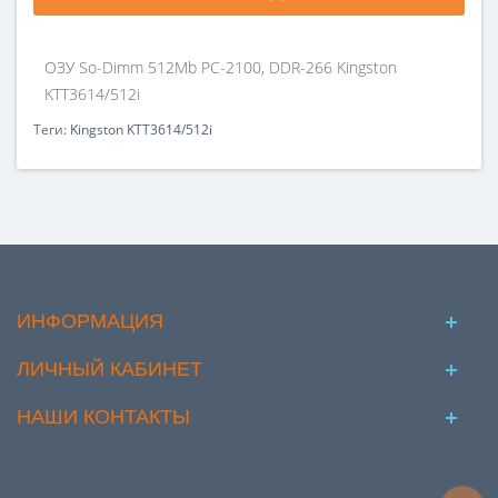
ОЗУ So-Dimm 512Mb PC-2100, DDR-266 Kingston
KTT3614/512i
Теги:
Kingston KTT3614/512i
ИНФОРМАЦИЯ
ЛИЧНЫЙ КАБИНЕТ
НАШИ КОНТАКТЫ