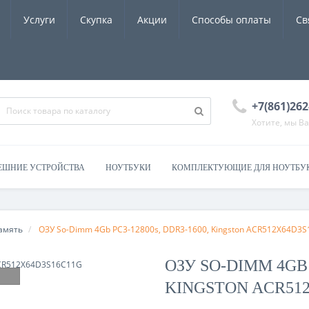
Услуги
Скупка
Акции
Способы оплаты
Св
+7(861)262
Хотите, мы В
ЕШНИЕ УСТРОЙСТВА
НОУТБУКИ
КОМПЛЕКТУЮЩИЕ ДЛЯ НОУТБУ
амять
ОЗУ So-Dimm 4Gb PC3-12800s, DDR3-1600, Kingston ACR512X64D3
ОЗУ SO-DIMM 4GB 
KINGSTON ACR512