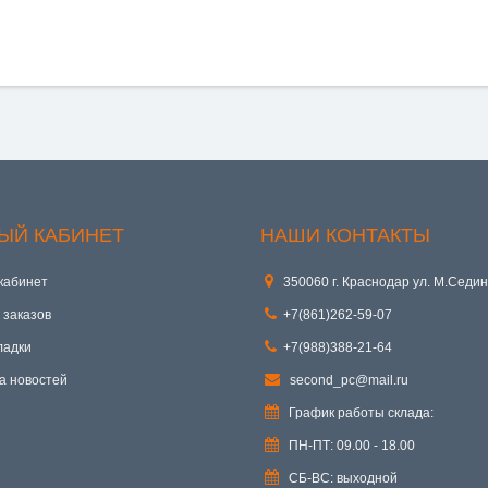
ЫЙ КАБИНЕТ
НАШИ КОНТАКТЫ
кабинет
350060 г. Краснодар ул. М.Седин
 заказов
+7(861)262-59-07
ладки
+7(988)388-21-64
а новостей
second_pc@mail.ru
График работы склада:
ПН-ПТ: 09.00 - 18.00
СБ-ВС: выходной