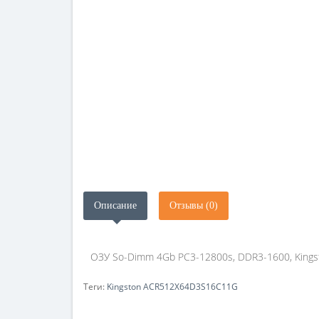
Описание
Отзывы (0)
ОЗУ So-Dimm 4Gb PC3-12800s, DDR3-1600, Kin
Теги:
Kingston ACR512X64D3S16C11G