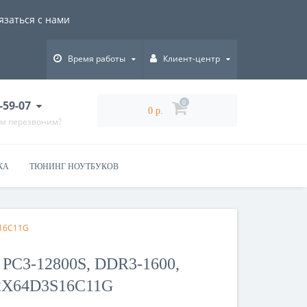
язаться с нами
Время работы
Клиент-центр
-59-07
0
0 р.
ам перезвоним?
КА
ТЮНИНГ НОУТБУКОВ
S16C11G
PC3-12800S, DDR3-1600,
X64D3S16C11G