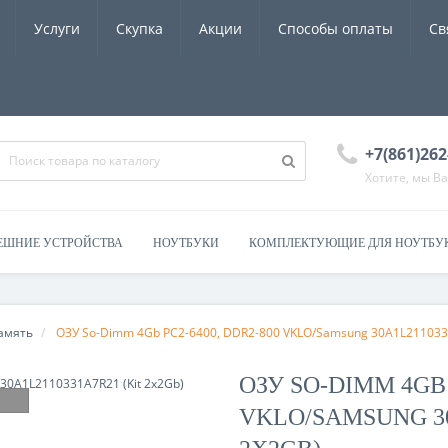
Услуги
Скупка
Акции
Способы оплаты
Св
+7(861)262
Хотите, мы В
ЕШНИЕ УСТРОЙСТВА
НОУТБУКИ
КОМПЛЕКТУЮЩИЕ ДЛЯ НОУТБУ
амять
ОЗУ So-Dimm 4Gb PC2-6400, DDR2-800 VKLO/Samsung 30A1L2110331
ОЗУ SO-DIMM 4GB 
VKLO/SAMSUNG 30