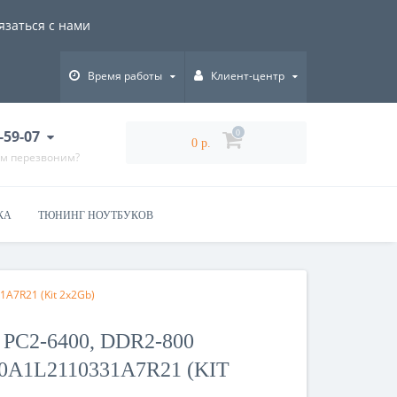
язаться с нами
Время работы
Клиент-центр
-59-07
0
0 р.
ам перезвоним?
КА
ТЮНИНГ НОУТБУКОВ
A7R21 (Kit 2x2Gb)
PC2-6400, DDR2-800
A1L2110331A7R21 (KIT