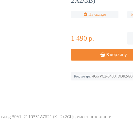
2X2GB)
На складе
1 490 р.
В корзину
4Gb PC2-6400, DDR2-8
Код товара:
ung 30A1L2110331A7R21 (Kit 2x2Gb) , имеет потертости