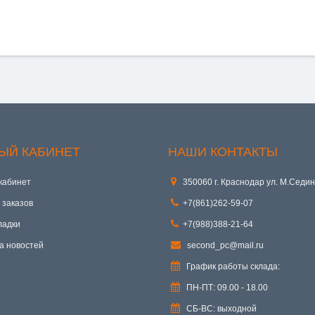
ЫЙ КАБИНЕТ
НАШИ КОНТАКТЫ
кабинет
350060 г. Краснодар ул. М.Седин
 заказов
+7(861)262-59-07
ладки
+7(988)388-21-64
а новостей
second_pc@mail.ru
График работы склада:
ПН-ПТ: 09.00 - 18.00
СБ-ВС: выходной