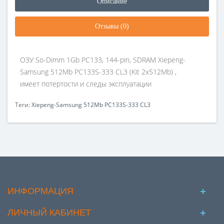
Описание
Отзывы (0)
ОЗУ So-Dimm 1Gb PC133, 144-pin, SDRAM Xiepeng-
Samsung 512Mb PC133S-333 CL3 (Kit 2x512Mb) ,
имеет потертости и следы эксплуатации
Теги:
Xiepeng-Samsung 512Mb PC133S-333 CL3
ИНФОРМАЦИЯ
ЛИЧНЫЙ КАБИНЕТ