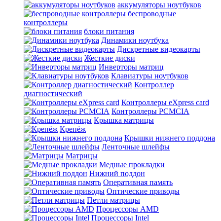
аккумуляторы ноутбуков
беспроводные
контроллеры
блоки питания
Динамики ноутбука
Дискретные видеокарты
Жесткие диски
Инверторы матриц
Клавиатуры ноутбуков
Контроллер
диагностический
Контроллеры eXpress card
Контроллеры PCMCIA
Крышка матрицы
Крепёж
Крышки нижнего поддона
Ленточные шлейфы
Матрицы
Медные прокладки
Нижний поддон
Оперативная память
Оптические приводы
Петли матрицы
Процессоры AMD
Процессоры Intel