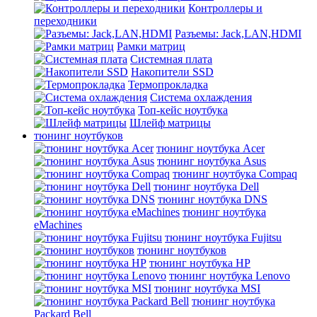
Контроллеры и
переходники
Разъемы: Jack,LAN,HDMI
Рамки матриц
Системная плата
Накопители SSD
Термопрокладка
Система охлаждения
Топ-кейс ноутбука
Шлейф матрицы
тюнинг ноутбуков
тюнинг ноутбука Acer
тюнинг ноутбука Asus
тюнинг ноутбука Compaq
тюнинг ноутбука Dell
тюнинг ноутбука DNS
тюнинг ноутбука
eMachines
тюнинг ноутбука Fujitsu
тюнинг ноутбуков
тюнинг ноутбука HP
тюнинг ноутбука Lenovo
тюнинг ноутбука MSI
тюнинг ноутбука
Packard Bell