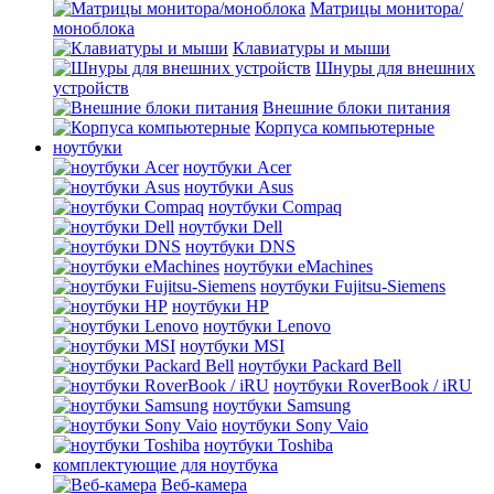
Матрицы монитора/
моноблока
Клавиатуры и мыши
Шнуры для внешних
устройств
Внешние блоки питания
Корпуса компьютерные
ноутбуки
ноутбуки Acer
ноутбуки Asus
ноутбуки Compaq
ноутбуки Dell
ноутбуки DNS
ноутбуки eMachines
ноутбуки Fujitsu-Siemens
ноутбуки HP
ноутбуки Lenovo
ноутбуки MSI
ноутбуки Packard Bell
ноутбуки RoverBook / iRU
ноутбуки Samsung
ноутбуки Sony Vaio
ноутбуки Toshiba
комплектующие для ноутбука
Веб-камера