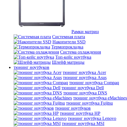
Рамки матриц
Системная плата
Накопители SSD
Термопрокладка
Система охлаждения
Топ-кейс ноутбука
Шлейф матрицы
тюнинг ноутбуков
тюнинг ноутбука Acer
тюнинг ноутбука Asus
тюнинг ноутбука Compaq
тюнинг ноутбука Dell
тюнинг ноутбука DNS
тюнинг ноутбука eMachines
тюнинг ноутбука Fujitsu
тюнинг ноутбуков
тюнинг ноутбука HP
тюнинг ноутбука Lenovo
тюнинг ноутбука MSI