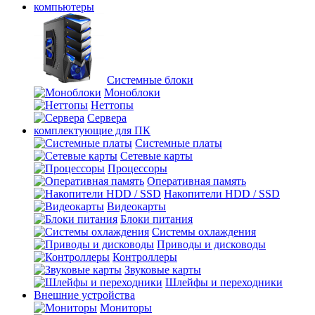
компьютеры
Системные блоки
Моноблоки
Неттопы
Сервера
комплектующие для ПК
Cистемные платы
Сетевые карты
Процесcоры
Оперативная память
Накопители HDD / SSD
Видеокарты
Блоки питания
Системы охлаждения
Приводы и дисководы
Контроллеры
Звуковые карты
Шлейфы и переходники
Внешние устройства
Мониторы