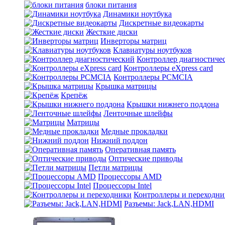
блоки питания
Динамики ноутбука
Дискретные видеокарты
Жесткие диски
Инверторы матриц
Клавиатуры ноутбуков
Контроллер диагностиче
Контроллеры eXpress card
Контроллеры PCMCIA
Крышка матрицы
Крепёж
Крышки нижнего поддона
Ленточные шлейфы
Матрицы
Медные прокладки
Нижний поддон
Оперативная память
Оптические приводы
Петли матрицы
Процессоры AMD
Процессоры Intel
Контроллеры и переходн
Разъемы: Jack,LAN,HDMI