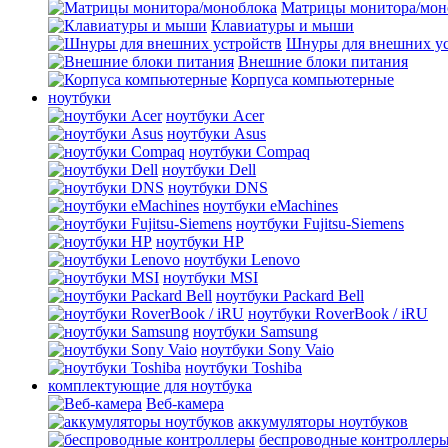
Матрицы монитора/мон
Клавиатуры и мыши
Шнуры для внешних ус
Внешние блоки питания
Корпуса компьютерные
ноутбуки
ноутбуки Acer
ноутбуки Asus
ноутбуки Compaq
ноутбуки Dell
ноутбуки DNS
ноутбуки eMachines
ноутбуки Fujitsu-Siemens
ноутбуки HP
ноутбуки Lenovo
ноутбуки MSI
ноутбуки Packard Bell
ноутбуки RoverBook / iRU
ноутбуки Samsung
ноутбуки Sony Vaio
ноутбуки Toshiba
комплектующие для ноутбука
Веб-камера
аккумуляторы ноутбуков
беспроводные контроллер