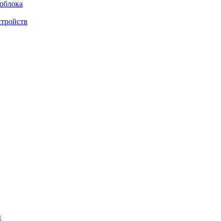
облока
тройств
ы