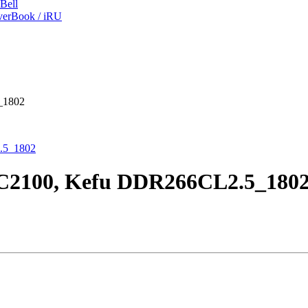
Bell
erBook / iRU
_1802
2100, Kefu DDR266CL2.5_180