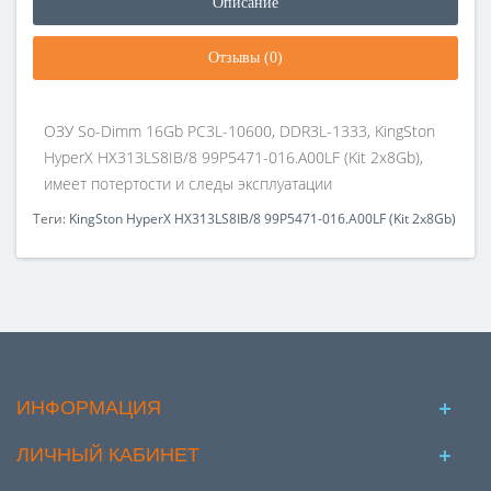
Описание
Отзывы (0)
ОЗУ So-Dimm 16Gb PC3L-10600, DDR3L-1333, KingSton
HyperX HX313LS8IВ/8 99Р5471-016.A00LF (Kit 2x8Gb),
имеет потертости и следы эксплуатации
Теги:
KingSton HyperX HX313LS8IВ/8 99Р5471-016.A00LF (Kit 2x8Gb)
ИНФОРМАЦИЯ
ЛИЧНЫЙ КАБИНЕТ