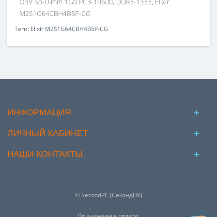
ОЗУ So-Dimm 1Gb PC3-10600, DDR3-1333, Elixir
M2S1G64CBH4B5P-CG
Теги:
Elixir M2S1G64CBH4B5P-CG
ИНФОРМАЦИЯ
ЛИЧНЫЙ КАБИНЕТ
НАШИ КОНТАКТЫ
© SecondPC (СекондПК)
Принимаем к оплате: