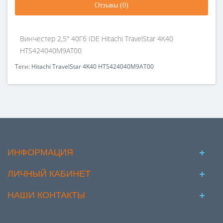
Отзывы (0)
Винчестер 2,5" 40Гб IDE Hitachi TravelStar 4K40
HTS424040M9AT00
Теги:
Hitachi TravelStar 4K40 HTS424040M9AT00
ИНФОРМАЦИЯ
ЛИЧНЫЙ КАБИНЕТ
НАШИ КОНТАКТЫ