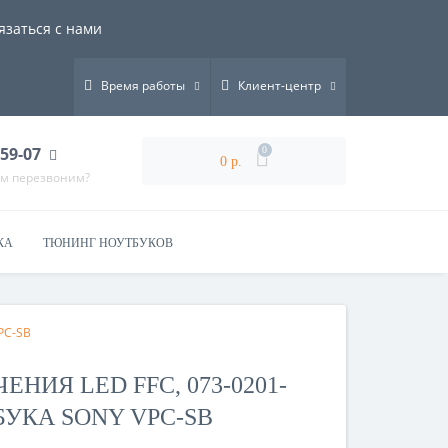
язаться с нами
Время работы
Клиент-центр
-59-07
0
0 р.
ам перезвоним?
КА
ТЮНИНГ НОУТБУКОВ
PC-SB
ИЯ LED FFC, 073-0201-
БУКА SONY VPC-SB