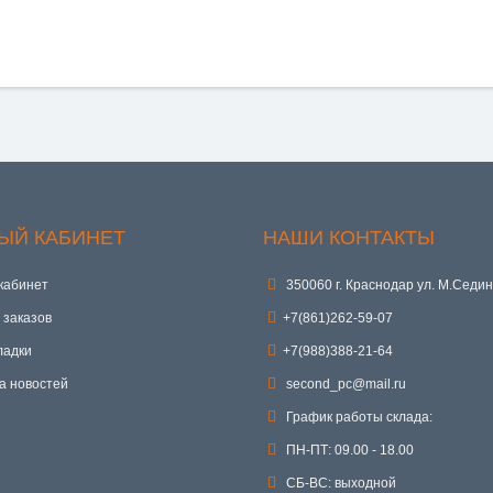
ЫЙ КАБИНЕТ
НАШИ КОНТАКТЫ
кабинет
350060 г. Краснодар ул. М.Седин
 заказов
+7(861)262-59-07
ладки
+7(988)388-21-64
а новостей
second_pc@mail.ru
График работы склада:
ПН-ПТ: 09.00 - 18.00
СБ-ВС: выходной