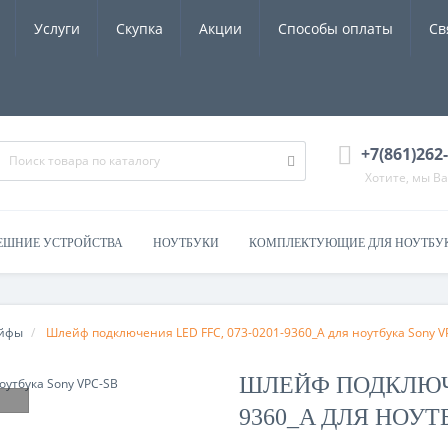
Услуги
Скупка
Акции
Способы оплаты
Св
+7(861)262
Хотите, мы В
ЕШНИЕ УСТРОЙСТВА
НОУТБУКИ
КОМПЛЕКТУЮЩИЕ ДЛЯ НОУТБУ
ейфы
Шлейф подключения LED FFC, 073-0201-9360_A для ноутбука Sony V
ШЛЕЙФ ПОДКЛЮЧЕН
9360_A ДЛЯ НОУТ