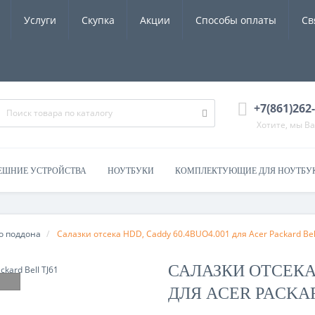
Услуги
Скупка
Акции
Способы оплаты
Св
+7(861)262
Хотите, мы В
ЕШНИЕ УСТРОЙСТВА
НОУТБУКИ
КОМПЛЕКТУЮЩИЕ ДЛЯ НОУТБУ
о поддона
Салазки отсека HDD, Caddy 60.4BUO4.001 для Acer Packard Bel
САЛАЗКИ ОТСЕКА 
ДЛЯ ACER PACKAR