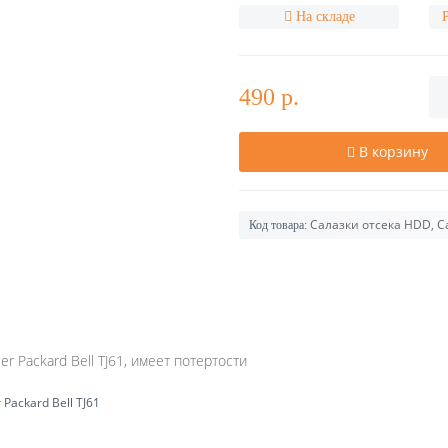
На складе
490 р.
В корзину
Салазки отсека HDD, C
Код товара:
r Packard Bell TJ61, имеет потертости
Packard Bell TJ61