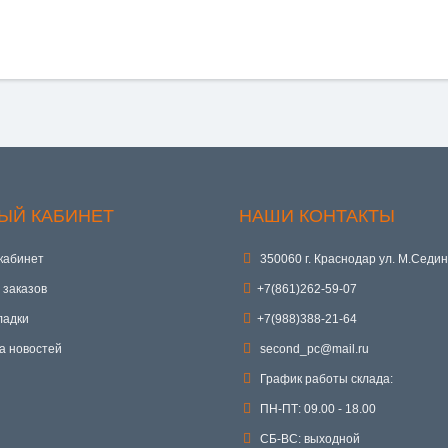
ЫЙ КАБИНЕТ
НАШИ КОНТАКТЫ
кабинет
350060 г. Краснодар ул. М.Седин
 заказов
+7(861)262-59-07
ладки
+7(988)388-21-64
а новостей
second_pc@mail.ru
График работы склада:
ПН-ПТ: 09.00 - 18.00
СБ-ВС: выходной