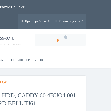
язаться с нами
Время работы
Клиент-центр
-59-07
0
0 р.
ам перезвоним?
КА
ТЮНИНГ НОУТБУКОВ
l TJ61
HDD, CADDY 60.4BUO4.001
D BELL TJ61