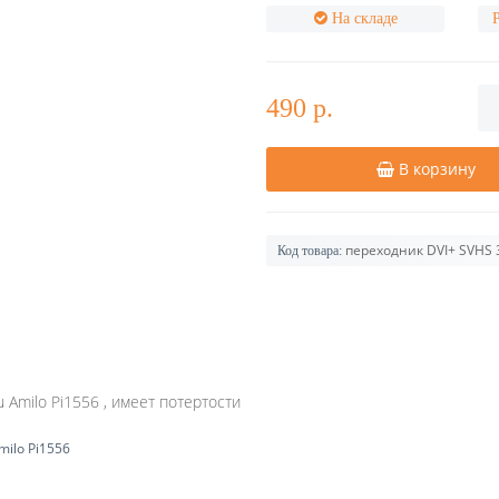
На складе
490 р.
В корзину
переходник DVI+ SVHS
Код товара:
 Amilo Pi1556 , имеет потертости
Amilo Pi1556