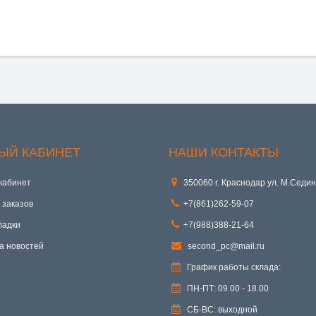
ЫЙ КАБИНЕТ
НАШИ КОНТАКТЫ
кабинет
350060 г. Краснодар ул. М.Седин
 заказов
+7(861)262-59-07
ладки
+7(988)388-21-64
а новостей
second_pc@mail.ru
График работы склада:
ПН-ПТ: 09.00 - 18.00
СБ-ВС: выходной