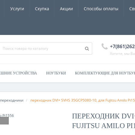
Услуги
Скупка
Акции
Способы оплаты
Св
+7(861)262
Хотите, мы В
ЕШНИЕ УСТРОЙСТВА
НОУТБУКИ
КОМПЛЕКТУЮЩИЕ ДЛЯ НОУТБУ
 переходники
переходник DVI+ SVHS 35GCP5080-10, для Fujitsu Amilo Pi1
ПЕРЕХОДНИК DVI+
FUJITSU AMILO PI