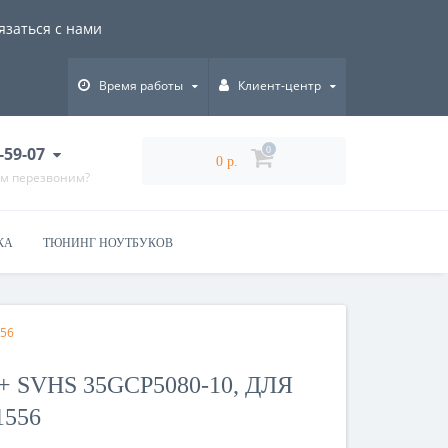
язаться с нами
Время работы
Клиент-центр
-59-07
0
0 р.
ам перезвоним?
КА
ТЮНИНГ НОУТБУКОВ
556
 SVHS 35GCP5080-10, ДЛЯ
1556