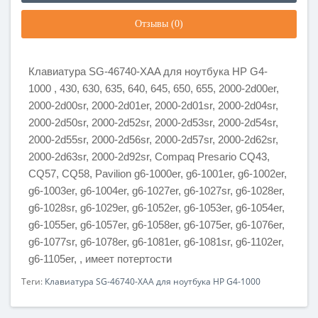
Отзывы (0)
Клавиатура SG-46740-XAA для ноутбука HP G4-
1000 , 430, 630, 635, 640, 645, 650, 655, 2000-2d00er,
2000-2d00sr, 2000-2d01er, 2000-2d01sr, 2000-2d04sr,
2000-2d50sr, 2000-2d52sr, 2000-2d53sr, 2000-2d54sr,
2000-2d55sr, 2000-2d56sr, 2000-2d57sr, 2000-2d62sr,
2000-2d63sr, 2000-2d92sr, Compaq Presario CQ43,
CQ57, CQ58, Pavilion g6-1000er, g6-1001er, g6-1002er,
g6-1003er, g6-1004er, g6-1027er, g6-1027sr, g6-1028er,
g6-1028sr, g6-1029er, g6-1052er, g6-1053er, g6-1054er,
g6-1055er, g6-1057er, g6-1058er, g6-1075er, g6-1076er,
g6-1077sr, g6-1078er, g6-1081er, g6-1081sr, g6-1102er,
g6-1105er, , имеет потертости
Теги:
Клавиатура SG-46740-XAA для ноутбука HP G4-1000