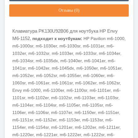
Отзывы (0)
Клавиатура PK130U92B06 для ноутбука HP Envy
M6-1152,
подходит к ноутбукам:
HP Pavilion m6-1000,
m6-1000sr, m6-1030er, m6-1030sr, m6-1031er, m6-
1032er, m6-1032sr, m6-1033er, m6-1033sr, m6-1034er,
m6-1034sr, m6-1035dx, m6-1040er, m6-1041er, m6-
1041sr, m6-1042er, m6-1045dx, m6-1050er, m6-1051er,
m6-1052er, m6-1052sr, m6-1055er, m6-1060er, m6-
1060sr, m6-1061er, m6-1061sr, m6-1062er, m6-1062sr,
Envy m6-1000, m6-1100er, m6-1100sr, m6-1101er, m6-
1101sr, m6-1102er, m6-1102sr, m6-1103er, m6-1103sr,
m6-1104er, m6-1104sr, m6-1105er, m6-1105sr, m6-
1106er, m6-1106sr, m6-1107er, m6-1150er, m6-1151er,
m6-1151sr, m6-1152er, m6-1153er, m6-1153sr, m6-
1154er, m6-1154sr, m6-1201er, m6-1202er, m6-1211er,
m6-1220er, m6-1221er, m6-1222er, m6-1222sr, m6-